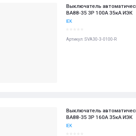
- возрастание
Выключатель автоматичес
ВА88-35 3Р 100А 35кА ИЭК
ние - Я-А
IEK
ние - А-Я
Артикул:
SVA30-3-0100-R
Выключатель автоматичес
ВА88-35 3Р 160А 35кА ИЭК
IEK