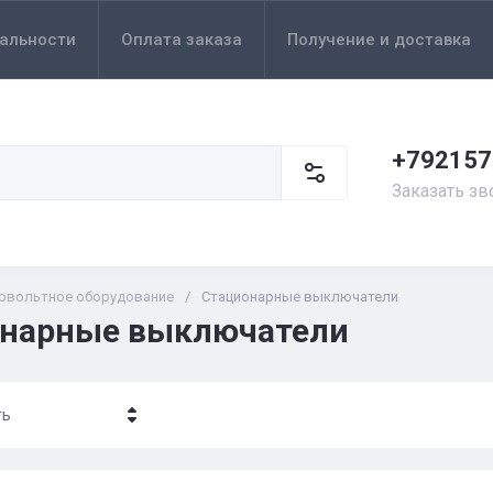
альности
Оплата заказа
Получение и доставка
+792157
Заказать зв
овольтное оборудование
/
Стационарные выключатели
нарные выключатели
ть
- убывание