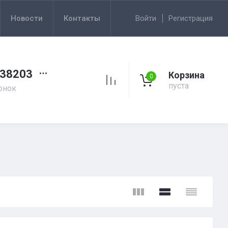
Новости
Контакты
Войти
Регистрация
38203
Корзина
0
пуста
онок