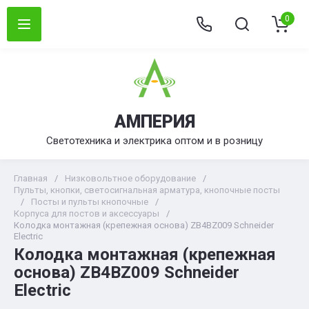
0
АМПЕРИЯ
Светотехника и электрика оптом и в розницу
Главная
/
Низковольтное оборудование
/
Пульты, кнопки, светосигнальная арматура, кнопочные посты
/
Посты и пульты кнопочные
/
Корпуса для постов и аксессуары
/
Колодка монтажная (крепежная основа) ZB4BZ009 Schneider
Electric
Колодка монтажная (крепежная
основа) ZB4BZ009 Schneider
Electric